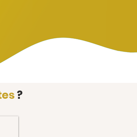
tes
?