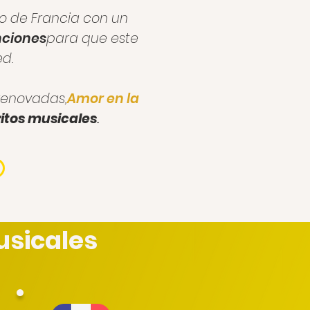
o de Francia con un
ciones
para que este
ed.
renovadas,
Amor en la
itos musicales
.
usicales