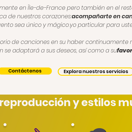
mente en Île-de-France pero también en el rest
rca de nuestros corazones:
acompañarte en can
ento sea único y mágico.
yo particular para ust
torio de canciones en su haber continuamente 
 se adaptará a sus deseos, así como a su
favor
Contáctenos
Explora nuestros servicios
 reproducción y estilos m