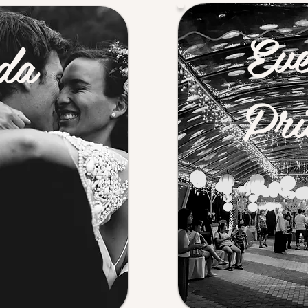
Eve
da
Pri