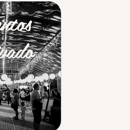
ntos
vado