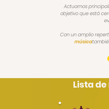
Actuamos principal
objetivo que está ce
ev
Con un amplio reper
música
también
Lista de